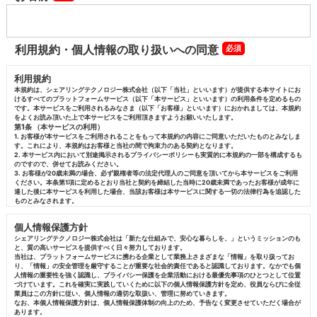
利用規約・個人情報の取り扱いへの同意
利用規約
本規約は、シェアリングテクノロジー株式会社（以下「当社」といいます）が提供する本サイトにお
けるすべてのプラットフォームサービス（以下「本サービス」といいます）の利用条件を定めるもの
です。本サービスをご利用されるみなさま（以下「お客様」といいます）におかれましては、本規約
をよくお読み頂いた上で本サービスをご利用頂きますようお願いいたします。
第1条 （本サービスの利用）
1. お客様が本サービスをご利用されることをもって本規約の内容にご同意いただいたものとみなしま
す。これにより、本規約はお客様と当社の間で拘束力のある契約となります。
2. 本サービス内において別途掲示されるプライバシーポリシーも実質的に本規約の一部を構成するも
のですので、併せてお読みください。
3. お客様が20歳未満の場合、必ず親権者等の法定代理人のご同意を頂いてから本サービスをご利用
ください。本条第1項に定めるとおり当社と契約を締結した当時に20歳未満であったお客様が成年に
達した後に本サービスを利用した場合、当該お客様は本サービスに関する一切の法律行為を追認した
ものとみなされます。
第2条 （定義）
本規約において、次の用語はそれぞれ次の意味で使用します。
個人情報保護方針
（1） お客様
本規約に基づき本サービスを利用されるすべての方（法人を含みます。）
シェアリングテクノロジー株式会社は「新たな仕組みで、安心な暮らしを、」というミッションのも
（2） 個人情報
と、質の高いサービスを提供すべく日々努力しております。
本サービスの提供に際して知り得たお客様等に関する情報であって、当該情報に含まれる氏名、生年
当社は、プラットフォームサービスに携わる企業として業務上さまざまな「情報」を取り扱ってお
月日その他の記述等により特定の個人を識別することができるもの（他の情報と容易に照合すること
り、「情報」の安全管理を厳守することが重要な社会的責任であると認識しております。なかでも個
ができ、それにより特定の個人を識別できるものを含みます。）
人情報の重要性を強く認識し、プライバシー保護を企業活動における最優先事項のひとつとして位置
（3） 加盟店
づけています。これを確実に実践していくために以下の個人情報保護方針を定め、役員ならびに全従
本サービスを提供するにあたり当社と提携した事業者、およびその他当社と取引関係、業務委託関係
業員はこの方針に従い、個人情報の適切な取扱い、管理に努めていきます。
または提携関係のある事業者
なお、本個人情報保護方針は、個人情報保護体制の向上のため、予告なく変更させていただく場合が
第3条 （本規約の適用）
あります。