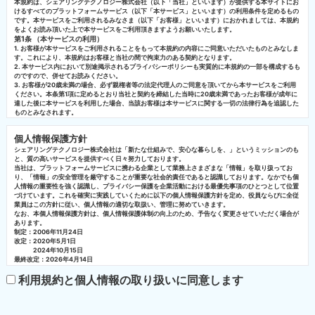
本規約は、シェアリングテクノロジー株式会社（以下「当社」といいます）が提供する本サイトにお
けるすべてのプラットフォームサービス（以下「本サービス」といいます）の利用条件を定めるもの
です。本サービスをご利用されるみなさま（以下「お客様」といいます）におかれましては、本規約
をよくお読み頂いた上で本サービスをご利用頂きますようお願いいたします。
第1条 （本サービスの利用）
1. お客様が本サービスをご利用されることをもって本規約の内容にご同意いただいたものとみなしま
す。これにより、本規約はお客様と当社の間で拘束力のある契約となります。
2. 本サービス内において別途掲示されるプライバシーポリシーも実質的に本規約の一部を構成するも
のですので、併せてお読みください。
3. お客様が20歳未満の場合、必ず親権者等の法定代理人のご同意を頂いてから本サービスをご利用
ください。本条第1項に定めるとおり当社と契約を締結した当時に20歳未満であったお客様が成年に
達した後に本サービスを利用した場合、当該お客様は本サービスに関する一切の法律行為を追認した
ものとみなされます。
第2条 （定義）
本規約において、次の用語はそれぞれ次の意味で使用します。
個人情報保護方針
（1） お客様
本規約に基づき本サービスを利用されるすべての方（法人を含みます。）
シェアリングテクノロジー株式会社は「新たな仕組みで、安心な暮らしを、」というミッションのも
（2） 個人情報
と、質の高いサービスを提供すべく日々努力しております。
本サービスの提供に際して知り得たお客様等に関する情報であって、当該情報に含まれる氏名、生年
当社は、プラットフォームサービスに携わる企業として業務上さまざまな「情報」を取り扱ってお
月日その他の記述等により特定の個人を識別することができるもの（他の情報と容易に照合すること
り、「情報」の安全管理を厳守することが重要な社会的責任であると認識しております。なかでも個
ができ、それにより特定の個人を識別できるものを含みます。）
人情報の重要性を強く認識し、プライバシー保護を企業活動における最優先事項のひとつとして位置
（3） 加盟店
づけています。これを確実に実践していくために以下の個人情報保護方針を定め、役員ならびに全従
本サービスを提供するにあたり当社と提携した事業者、およびその他当社と取引関係、業務委託関係
業員はこの方針に従い、個人情報の適切な取扱い、管理に努めていきます。
または提携関係のある事業者
なお、本個人情報保護方針は、個人情報保護体制の向上のため、予告なく変更させていただく場合が
第3条 （本規約の適用）
あります。
制定：2006年11月24日
1. 当社は、お客様に対し、本サービスを本規約に基づいてご提供いたします。
改定：2020年5月1日
2. お客様は、本規約の内容を十分にご理解頂くとともに、これを誠実に遵守の上で本サービスをご利
2024年10月15日
用ください。
最終改定：2026年4月14日
第4条 （本規約の改定・変更）
シェアリングテクノロジー株式会社
1. 当社は、当社が必要と判断する合理的理由がある場合、お客様に対し本サイト上において相当の期
利用規約と個人情報の取り扱いに同意します
代表取締役CEO 片山 善隆
間を定めて通知することにより、本規約を変更または追加することができます。本規約の変更または
1. 個人情報の取得・利用・提供
追加後は、変更または追加後の規約により本サービスをご利用ください。
当社は、事業の内容及び規模を考慮した適切かつ公正な手段による個人情報の取得、利用及び提供に
2. お客様が本規約の変更後に本サービスをご利用されることをもって、本規約の変更にご同意頂いた
努めます。
ものとみなします。
また個人情報の利用は、取得の際にあらかじめ特定された利用目的の範囲内とし、その範囲を超えた